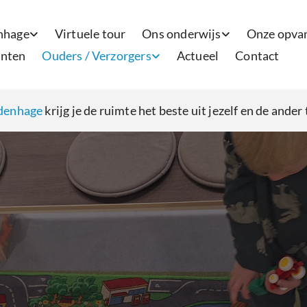
nhage
Virtuele tour
Ons onderwijs
Onze opva
nten
Ouders / Verzorgers
Actueel
Contact
denhage
krijg je de ruimte het beste uit jezelf en de ander