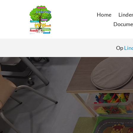
Navigatie overslaan
Home
Linde
Docume
Op
Lin