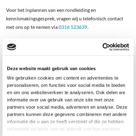
Voor het inplannen van een rondleiding en
kennismakingsgesprek, vragen wij u telefonisch contact
met ons op te nemen via
0316 523639
.
Platananenlaan 3
Deze website maakt gebruik van cookies
6903 DK Zevenaar
We gebruiken cookies om content en advertenties te
personaliseren, om functies voor social media te bieden
en om ons websiteverkeer te analyseren. Ook delen we
informatie over uw gebruik van onze site met onze
0316 523639
partners voor social media, adverteren en analyse. Deze
partners kunnen deze gegevens combineren met andere
informatie die u aan ze heeft verstrekt of die ze hebben
verzameld op basis van uw gebruik van hun services.
directie.lindenhage@liemersnovum.nl