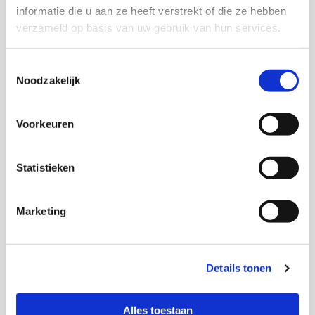
informatie die u aan ze heeft verstrekt of die ze hebben
verzameld op basis van uw gebruik van hun services.
Toestemmingsselectie
Noodzakelijk
Voorkeuren
Statistieken
Bij de sociaal-emotionele ontwikkeling horen onder andere
het ontwikkelen van emoties, het zelfbeeld en het
Marketing
temperament van het kind. De sociaal-emotionele
ontwikkeling is te splitsen in de sociale en de emotionele
ontwikkeling.
Details tonen
De sociale ontwikkeling omvat het krijgen van begrip voor
andere mensen en het ontwikkelen van positief gedrag en
Alles toestaan